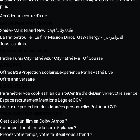
plus
Accéder au centre d'aide
Les nouveautés à l'affiche
Spider-Man: Brand New Day
L'Odyssée
La Pat'patrouille : Le film Mission Dino
El Gawahergy / الجواهرجي
Tous les films
Cinémas dans vos villes
Pathé Tunis City
Pathé Azur City
Pathé Mall Of Sousse
À PROPOS
Offres B2B
Projection scolaire
L'experience Pathé
Pathé Live
Offre anniversaire
LIENS UTILES
Paramétrer vos cookies
Plan du site
Centre d'aide
Bien vivre votre séance
Espace recrutement
Mentions Légales
CGV
Charte de protection des données personnelles
Politique CVD
VOUS AVEZ DES QUESTIONS ?
C'est quoi un film en Dolby Atmos ?
Comment fonctionne la carte 5 places ?
Prenez votre temps, votre fauteuil vous attend ?