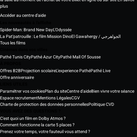
plus
Accéder au centre d'aide
Les nouveautés à l'affiche
Spider-Man: Brand New Day
L'Odyssée
La Pat'patrouille : Le film Mission Dino
El Gawahergy / الجواهرجي
Tous les films
Cinémas dans vos villes
Pathé Tunis City
Pathé Azur City
Pathé Mall Of Sousse
À PROPOS
Offres B2B
Projection scolaire
L'experience Pathé
Pathé Live
Offre anniversaire
LIENS UTILES
Paramétrer vos cookies
Plan du site
Centre d'aide
Bien vivre votre séance
Espace recrutement
Mentions Légales
CGV
Charte de protection des données personnelles
Politique CVD
VOUS AVEZ DES QUESTIONS ?
C'est quoi un film en Dolby Atmos ?
Comment fonctionne la carte 5 places ?
Prenez votre temps, votre fauteuil vous attend ?