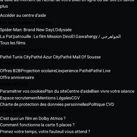
plus
Accéder au centre d'aide
Les nouveautés à l'affiche
Spider-Man: Brand New Day
L'Odyssée
La Pat'patrouille : Le film Mission Dino
El Gawahergy / الجواهرجي
Tous les films
Cinémas dans vos villes
Pathé Tunis City
Pathé Azur City
Pathé Mall Of Sousse
À PROPOS
Offres B2B
Projection scolaire
L'experience Pathé
Pathé Live
Offre anniversaire
LIENS UTILES
Paramétrer vos cookies
Plan du site
Centre d'aide
Bien vivre votre séance
Espace recrutement
Mentions Légales
CGV
Charte de protection des données personnelles
Politique CVD
VOUS AVEZ DES QUESTIONS ?
C'est quoi un film en Dolby Atmos ?
Comment fonctionne la carte 5 places ?
Prenez votre temps, votre fauteuil vous attend ?