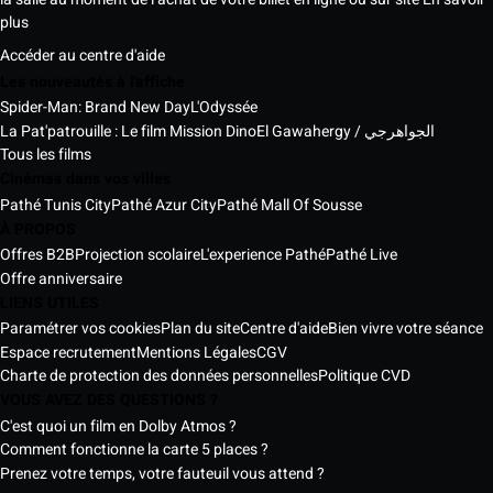
plus
Accéder au centre d'aide
Les nouveautés à l'affiche
Spider-Man: Brand New Day
L'Odyssée
La Pat'patrouille : Le film Mission Dino
El Gawahergy / الجواهرجي
Tous les films
Cinémas dans vos villes
Pathé Tunis City
Pathé Azur City
Pathé Mall Of Sousse
À PROPOS
Offres B2B
Projection scolaire
L'experience Pathé
Pathé Live
Offre anniversaire
LIENS UTILES
Paramétrer vos cookies
Plan du site
Centre d'aide
Bien vivre votre séance
Espace recrutement
Mentions Légales
CGV
Charte de protection des données personnelles
Politique CVD
VOUS AVEZ DES QUESTIONS ?
C'est quoi un film en Dolby Atmos ?
Comment fonctionne la carte 5 places ?
Prenez votre temps, votre fauteuil vous attend ?