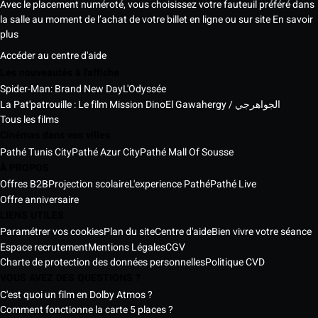
Avec le placement numéroté, vous choisissez votre fauteuil préféré dans
la salle au moment de l’achat de votre billet en ligne ou sur site
En savoir
plus
Accéder au centre d'aide
Les nouveautés à l'affiche
Spider-Man: Brand New Day
L'Odyssée
La Pat'patrouille : Le film Mission Dino
El Gawahergy / الجواهرجي
Tous les films
Cinémas dans vos villes
Pathé Tunis City
Pathé Azur City
Pathé Mall Of Sousse
À PROPOS
Offres B2B
Projection scolaire
L'experience Pathé
Pathé Live
Offre anniversaire
LIENS UTILES
Paramétrer vos cookies
Plan du site
Centre d'aide
Bien vivre votre séance
Espace recrutement
Mentions Légales
CGV
Charte de protection des données personnelles
Politique CVD
VOUS AVEZ DES QUESTIONS ?
C'est quoi un film en Dolby Atmos ?
Comment fonctionne la carte 5 places ?