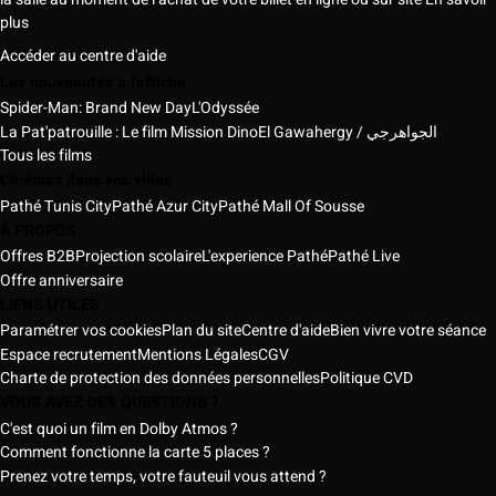
plus
Accéder au centre d'aide
Les nouveautés à l'affiche
Spider-Man: Brand New Day
L'Odyssée
La Pat'patrouille : Le film Mission Dino
El Gawahergy / الجواهرجي
Tous les films
Cinémas dans vos villes
Pathé Tunis City
Pathé Azur City
Pathé Mall Of Sousse
À PROPOS
Offres B2B
Projection scolaire
L'experience Pathé
Pathé Live
Offre anniversaire
LIENS UTILES
Paramétrer vos cookies
Plan du site
Centre d'aide
Bien vivre votre séance
Espace recrutement
Mentions Légales
CGV
Charte de protection des données personnelles
Politique CVD
VOUS AVEZ DES QUESTIONS ?
C'est quoi un film en Dolby Atmos ?
Comment fonctionne la carte 5 places ?
Prenez votre temps, votre fauteuil vous attend ?