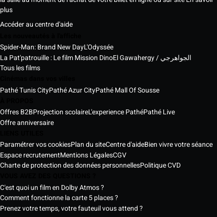
plus
Accéder au centre d'aide
Les nouveautés à l'affiche
Spider-Man: Brand New Day
L'Odyssée
La Pat'patrouille : Le film Mission Dino
El Gawahergy / الجواهرجي
Tous les films
Cinémas dans vos villes
Pathé Tunis City
Pathé Azur City
Pathé Mall Of Sousse
À PROPOS
Offres B2B
Projection scolaire
L'experience Pathé
Pathé Live
Offre anniversaire
LIENS UTILES
Paramétrer vos cookies
Plan du site
Centre d'aide
Bien vivre votre séance
Espace recrutement
Mentions Légales
CGV
Charte de protection des données personnelles
Politique CVD
VOUS AVEZ DES QUESTIONS ?
C'est quoi un film en Dolby Atmos ?
Comment fonctionne la carte 5 places ?
Prenez votre temps, votre fauteuil vous attend ?