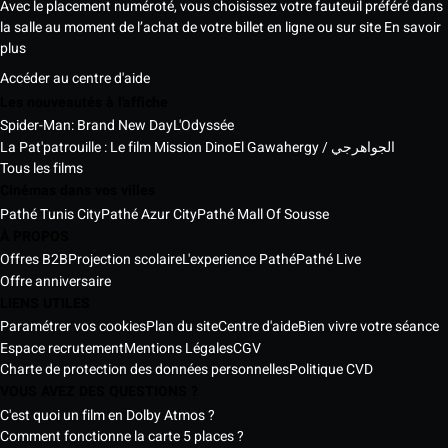
Avec le placement numéroté, vous choisissez votre fauteuil préféré dans
la salle au moment de l’achat de votre billet en ligne ou sur site
En savoir
plus
Accéder au centre d'aide
Les nouveautés à l'affiche
Spider-Man: Brand New Day
L'Odyssée
La Pat'patrouille : Le film Mission Dino
El Gawahergy / الجواهرجي
Tous les films
Cinémas dans vos villes
Pathé Tunis City
Pathé Azur City
Pathé Mall Of Sousse
À PROPOS
Offres B2B
Projection scolaire
L'experience Pathé
Pathé Live
Offre anniversaire
LIENS UTILES
Paramétrer vos cookies
Plan du site
Centre d'aide
Bien vivre votre séance
Espace recrutement
Mentions Légales
CGV
Charte de protection des données personnelles
Politique CVD
VOUS AVEZ DES QUESTIONS ?
C'est quoi un film en Dolby Atmos ?
Comment fonctionne la carte 5 places ?