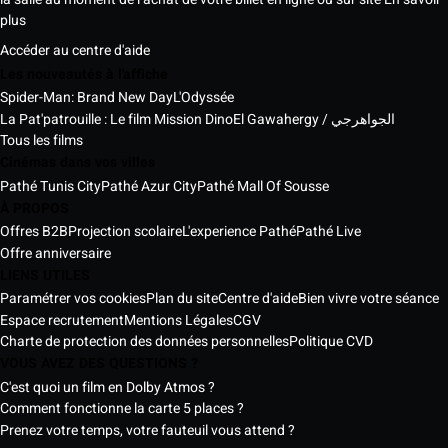
plus
Accéder au centre d'aide
Les nouveautés à l'affiche
Spider-Man: Brand New Day
L'Odyssée
La Pat'patrouille : Le film Mission Dino
El Gawahergy / الجواهرجي
Tous les films
Cinémas dans vos villes
Pathé Tunis City
Pathé Azur City
Pathé Mall Of Sousse
À PROPOS
Offres B2B
Projection scolaire
L'experience Pathé
Pathé Live
Offre anniversaire
LIENS UTILES
Paramétrer vos cookies
Plan du site
Centre d'aide
Bien vivre votre séance
Espace recrutement
Mentions Légales
CGV
Charte de protection des données personnelles
Politique CVD
VOUS AVEZ DES QUESTIONS ?
C'est quoi un film en Dolby Atmos ?
Comment fonctionne la carte 5 places ?
Prenez votre temps, votre fauteuil vous attend ?