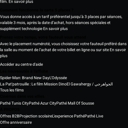
film.
En savoir plus
Comment fonctionne la carte 5 places ?
Vous donne accès à un tarif préférentiel jusqu’à 3 places par séances,
valable 3 mois, après la date d’achat, hors séances spéciales et
supplément technologie
En savoir plus
Prenez votre temps, votre fauteuil vous attend
Avec le placement numéroté, vous choisissez votre fauteuil préféré dans
la salle au moment de l’achat de votre billet en ligne ou sur site
En savoir
plus
Accéder au centre d'aide
Les nouveautés à l'affiche
Spider-Man: Brand New Day
L'Odyssée
La Pat'patrouille : Le film Mission Dino
El Gawahergy / الجواهرجي
Tous les films
Cinémas dans vos villes
Pathé Tunis City
Pathé Azur City
Pathé Mall Of Sousse
À PROPOS
Offres B2B
Projection scolaire
L'experience Pathé
Pathé Live
Offre anniversaire