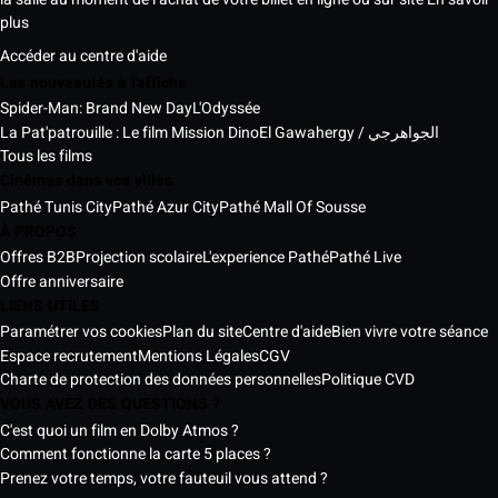
plus
Accéder au centre d'aide
Les nouveautés à l'affiche
Spider-Man: Brand New Day
L'Odyssée
La Pat'patrouille : Le film Mission Dino
El Gawahergy / الجواهرجي
Tous les films
Cinémas dans vos villes
Pathé Tunis City
Pathé Azur City
Pathé Mall Of Sousse
À PROPOS
Offres B2B
Projection scolaire
L'experience Pathé
Pathé Live
Offre anniversaire
LIENS UTILES
Paramétrer vos cookies
Plan du site
Centre d'aide
Bien vivre votre séance
Espace recrutement
Mentions Légales
CGV
Charte de protection des données personnelles
Politique CVD
VOUS AVEZ DES QUESTIONS ?
C'est quoi un film en Dolby Atmos ?
Comment fonctionne la carte 5 places ?
Prenez votre temps, votre fauteuil vous attend ?