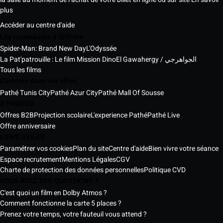
plus
Accéder au centre d'aide
Les nouveautés à l'affiche
Spider-Man: Brand New Day
L'Odyssée
La Pat'patrouille : Le film Mission Dino
El Gawahergy / الجواهرجي
Tous les films
Cinémas dans vos villes
Pathé Tunis City
Pathé Azur City
Pathé Mall Of Sousse
À PROPOS
Offres B2B
Projection scolaire
L'experience Pathé
Pathé Live
Offre anniversaire
LIENS UTILES
Paramétrer vos cookies
Plan du site
Centre d'aide
Bien vivre votre séance
Espace recrutement
Mentions Légales
CGV
Charte de protection des données personnelles
Politique CVD
VOUS AVEZ DES QUESTIONS ?
C'est quoi un film en Dolby Atmos ?
Comment fonctionne la carte 5 places ?
Prenez votre temps, votre fauteuil vous attend ?