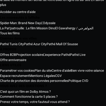
plus
Accéder au centre d'aide
Les nouveautés à l'affiche
Spider-Man: Brand New Day
L'Odyssée
La Pat'patrouille : Le film Mission Dino
El Gawahergy / الجواهرجي
Tous les films
Cinémas dans vos villes
Pathé Tunis City
Pathé Azur City
Pathé Mall Of Sousse
À PROPOS
Offres B2B
Projection scolaire
L'experience Pathé
Pathé Live
Offre anniversaire
LIENS UTILES
Paramétrer vos cookies
Plan du site
Centre d'aide
Bien vivre votre séance
Espace recrutement
Mentions Légales
CGV
Charte de protection des données personnelles
Politique CVD
VOUS AVEZ DES QUESTIONS ?
C'est quoi un film en Dolby Atmos ?
Comment fonctionne la carte 5 places ?
Prenez votre temps, votre fauteuil vous attend ?