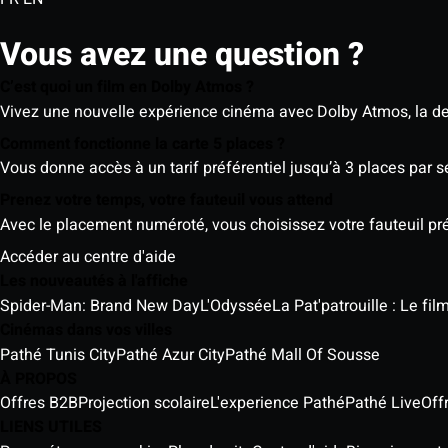
Vous avez une question ?
C’est quoi un film en Dolby Atmos ?
Vivez une nouvelle expérience cinéma avec Dolby Atmos, la der
Comment fonctionne la carte 5 places ?
Vous donne accès à un tarif préférentiel jusqu’à 3 places par 
Prenez votre temps, votre fauteuil vous attend
Avec le placement numéroté, vous choisissez votre fauteuil préf
Accéder au centre d'aide
Les nouveautés à l'affiche
Spider-Man: Brand New Day
L'Odyssée
La Pat'patrouille : Le fi
Cinémas dans vos villes
Pathé Tunis City
Pathé Azur City
Pathé Mall Of Sousse
À PROPOS
Offres B2B
Projection scolaire
L'experience Pathé
Pathé Live
Off
LIENS UTILES