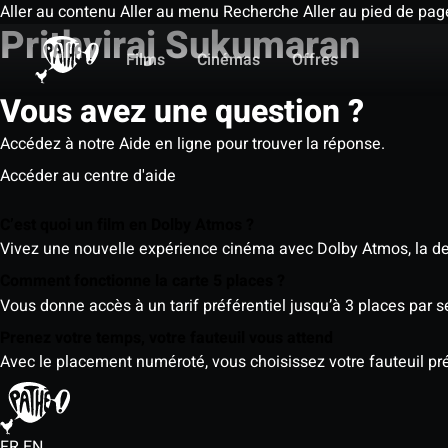
Aller au contenu
Aller au menu
Recherche
Aller au pied de pag
Prithviraj Sukumaran
Films
Cinémas
Offres
Vous avez une question ?
Accédez à notre Aide en ligne pour trouver la réponse.
Accéder au centre d'aide
C’est quoi un film en Dolby Atmos ?
Vivez une nouvelle expérience cinéma avec Dolby Atmos, la der
Comment fonctionne la carte 5 places ?
Vous donne accès à un tarif préférentiel jusqu’à 3 places par 
Prenez votre temps, votre fauteuil vous attend
Avec le placement numéroté, vous choisissez votre fauteuil préf
FR
EN