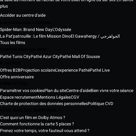
plus
Accéder au centre d'aide
Les nouveautés à l'affiche
Spider-Man: Brand New Day
L'Odyssée
La Pat'patrouille : Le film Mission Dino
El Gawahergy / الجواهرجي
Tous les films
Cinémas dans vos villes
Pathé Tunis City
Pathé Azur City
Pathé Mall Of Sousse
À PROPOS
Offres B2B
Projection scolaire
L'experience Pathé
Pathé Live
Offre anniversaire
LIENS UTILES
Paramétrer vos cookies
Plan du site
Centre d'aide
Bien vivre votre séance
Espace recrutement
Mentions Légales
CGV
Charte de protection des données personnelles
Politique CVD
VOUS AVEZ DES QUESTIONS ?
C'est quoi un film en Dolby Atmos ?
Comment fonctionne la carte 5 places ?
Prenez votre temps, votre fauteuil vous attend ?