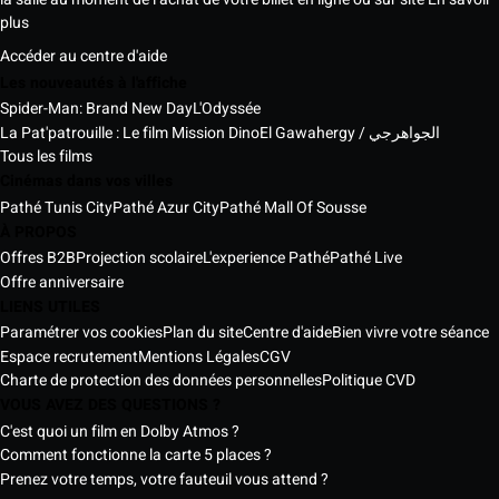
plus
Accéder au centre d'aide
Les nouveautés à l'affiche
Spider-Man: Brand New Day
L'Odyssée
La Pat'patrouille : Le film Mission Dino
El Gawahergy / الجواهرجي
Tous les films
Cinémas dans vos villes
Pathé Tunis City
Pathé Azur City
Pathé Mall Of Sousse
À PROPOS
Offres B2B
Projection scolaire
L'experience Pathé
Pathé Live
Offre anniversaire
LIENS UTILES
Paramétrer vos cookies
Plan du site
Centre d'aide
Bien vivre votre séance
Espace recrutement
Mentions Légales
CGV
Charte de protection des données personnelles
Politique CVD
VOUS AVEZ DES QUESTIONS ?
C'est quoi un film en Dolby Atmos ?
Comment fonctionne la carte 5 places ?
Prenez votre temps, votre fauteuil vous attend ?