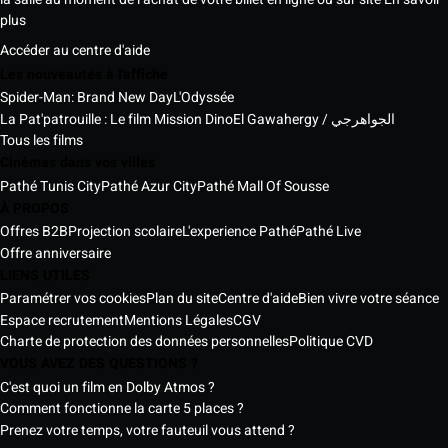
plus
Accéder au centre d'aide
Les nouveautés à l'affiche
Spider-Man: Brand New Day
L'Odyssée
La Pat'patrouille : Le film Mission Dino
El Gawahergy / الجواهرجي
Tous les films
Cinémas dans vos villes
Pathé Tunis City
Pathé Azur City
Pathé Mall Of Sousse
À PROPOS
Offres B2B
Projection scolaire
L'experience Pathé
Pathé Live
Offre anniversaire
LIENS UTILES
Paramétrer vos cookies
Plan du site
Centre d'aide
Bien vivre votre séance
Espace recrutement
Mentions Légales
CGV
Charte de protection des données personnelles
Politique CVD
VOUS AVEZ DES QUESTIONS ?
C'est quoi un film en Dolby Atmos ?
Comment fonctionne la carte 5 places ?
Prenez votre temps, votre fauteuil vous attend ?