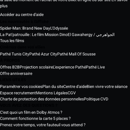
plus
Accéder au centre d'aide
Les nouveautés à l'affiche
Spider-Man: Brand New Day
L'Odyssée
La Pat'patrouille : Le film Mission Dino
El Gawahergy / الجواهرجي
Tous les films
Cinémas dans vos villes
Pathé Tunis City
Pathé Azur City
Pathé Mall Of Sousse
À PROPOS
Offres B2B
Projection scolaire
L'experience Pathé
Pathé Live
Offre anniversaire
LIENS UTILES
Paramétrer vos cookies
Plan du site
Centre d'aide
Bien vivre votre séance
Espace recrutement
Mentions Légales
CGV
Charte de protection des données personnelles
Politique CVD
VOUS AVEZ DES QUESTIONS ?
C'est quoi un film en Dolby Atmos ?
Comment fonctionne la carte 5 places ?
Prenez votre temps, votre fauteuil vous attend ?