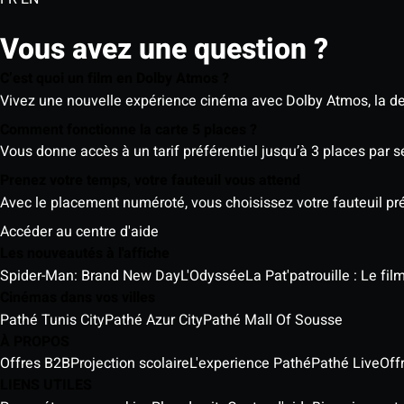
Vous avez une question ?
C’est quoi un film en Dolby Atmos ?
Vivez une nouvelle expérience cinéma avec Dolby Atmos, la der
Comment fonctionne la carte 5 places ?
Vous donne accès à un tarif préférentiel jusqu’à 3 places par 
Prenez votre temps, votre fauteuil vous attend
Avec le placement numéroté, vous choisissez votre fauteuil préf
Accéder au centre d'aide
Les nouveautés à l'affiche
Spider-Man: Brand New Day
L'Odyssée
La Pat'patrouille : Le fi
Cinémas dans vos villes
Pathé Tunis City
Pathé Azur City
Pathé Mall Of Sousse
À PROPOS
Offres B2B
Projection scolaire
L'experience Pathé
Pathé Live
Off
LIENS UTILES