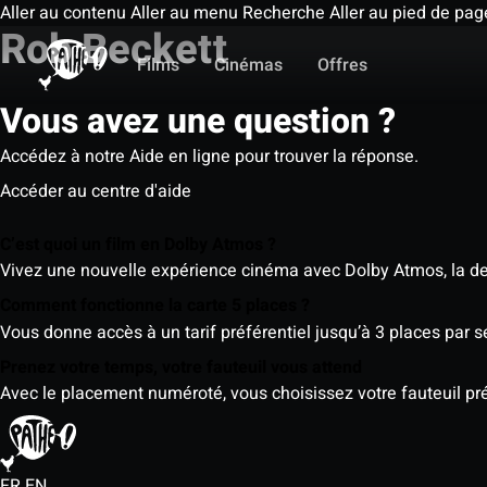
Aller au contenu
Aller au menu
Recherche
Aller au pied de pag
Rob Beckett
Films
Cinémas
Offres
Vous avez une question ?
Accédez à notre Aide en ligne pour trouver la réponse.
Accéder au centre d'aide
C’est quoi un film en Dolby Atmos ?
Vivez une nouvelle expérience cinéma avec Dolby Atmos, la der
Comment fonctionne la carte 5 places ?
Vous donne accès à un tarif préférentiel jusqu’à 3 places par 
Prenez votre temps, votre fauteuil vous attend
Avec le placement numéroté, vous choisissez votre fauteuil préf
FR
EN