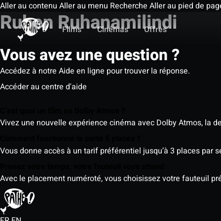
Aller au contenu
Aller au menu
Recherche
Aller au pied de pag
Ruben Ruhanamilindi
Films
Cinémas
Offres
Vous avez une question ?
Accédez à notre Aide en ligne pour trouver la réponse.
Accéder au centre d'aide
C’est quoi un film en Dolby Atmos ?
Vivez une nouvelle expérience cinéma avec Dolby Atmos, la der
Comment fonctionne la carte 5 places ?
Vous donne accès à un tarif préférentiel jusqu’à 3 places par 
Prenez votre temps, votre fauteuil vous attend
Avec le placement numéroté, vous choisissez votre fauteuil préf
FR
EN