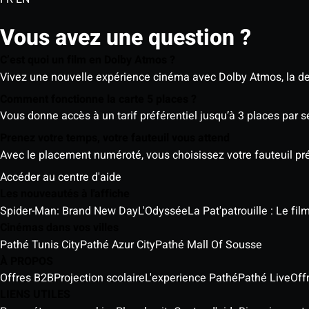
Vous avez une question ?
C’est quoi un film en Dolby Atmos ?
Vivez une nouvelle expérience cinéma avec Dolby Atmos, la der
Comment fonctionne la carte 5 places ?
Vous donne accès à un tarif préférentiel jusqu’à 3 places par 
Prenez votre temps, votre fauteuil vous attend
Avec le placement numéroté, vous choisissez votre fauteuil préf
Accéder au centre d'aide
Les nouveautés à l'affiche
Spider-Man: Brand New Day
L'Odyssée
La Pat'patrouille : Le fi
Cinémas dans vos villes
Pathé Tunis City
Pathé Azur City
Pathé Mall Of Sousse
À PROPOS
Offres B2B
Projection scolaire
L'experience Pathé
Pathé Live
Off
LIENS UTILES