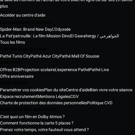
plus
Accéder au centre d'aide
Les nouveautés à l'affiche
Spider-Man: Brand New Day
L'Odyssée
La Pat'patrouille : Le film Mission Dino
El Gawahergy / الجواهرجي
Tous les films
Cinémas dans vos villes
Pathé Tunis City
Pathé Azur City
Pathé Mall Of Sousse
À PROPOS
Offres B2B
Projection scolaire
L'experience Pathé
Pathé Live
Offre anniversaire
LIENS UTILES
Paramétrer vos cookies
Plan du site
Centre d'aide
Bien vivre votre séance
Espace recrutement
Mentions Légales
CGV
Charte de protection des données personnelles
Politique CVD
VOUS AVEZ DES QUESTIONS ?
C'est quoi un film en Dolby Atmos ?
Comment fonctionne la carte 5 places ?
Prenez votre temps, votre fauteuil vous attend ?