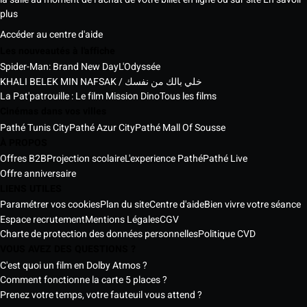
plus
Accéder au centre d'aide
Les nouveautés à l'affiche
Spider-Man: Brand New Day
L'Odyssée
KHALI BELEK MIN NAFSAK / خلي بالك من نفسك
La Pat'patrouille : Le film Mission Dino
Tous les films
Cinémas dans vos villes
Pathé Tunis City
Pathé Azur City
Pathé Mall Of Sousse
À PROPOS
Offres B2B
Projection scolaire
L'experience Pathé
Pathé Live
Offre anniversaire
LIENS UTILES
Paramétrer vos cookies
Plan du site
Centre d'aide
Bien vivre votre séance
Espace recrutement
Mentions Légales
CGV
Charte de protection des données personnelles
Politique CVD
VOUS AVEZ DES QUESTIONS ?
C'est quoi un film en Dolby Atmos ?
Comment fonctionne la carte 5 places ?
Prenez votre temps, votre fauteuil vous attend ?