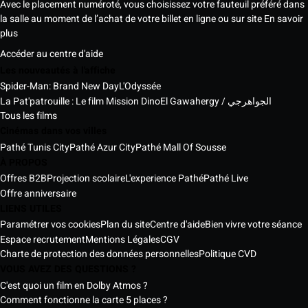
Avec le placement numéroté, vous choisissez votre fauteuil préféré dans
la salle au moment de l’achat de votre billet en ligne ou sur site
En savoir
plus
Accéder au centre d'aide
Les nouveautés à l'affiche
Spider-Man: Brand New Day
L'Odyssée
La Pat'patrouille : Le film Mission Dino
El Gawahergy / الجواهرجي
Tous les films
Cinémas dans vos villes
Pathé Tunis City
Pathé Azur City
Pathé Mall Of Sousse
À PROPOS
Offres B2B
Projection scolaire
L'experience Pathé
Pathé Live
Offre anniversaire
LIENS UTILES
Paramétrer vos cookies
Plan du site
Centre d'aide
Bien vivre votre séance
Espace recrutement
Mentions Légales
CGV
Charte de protection des données personnelles
Politique CVD
VOUS AVEZ DES QUESTIONS ?
C'est quoi un film en Dolby Atmos ?
Comment fonctionne la carte 5 places ?