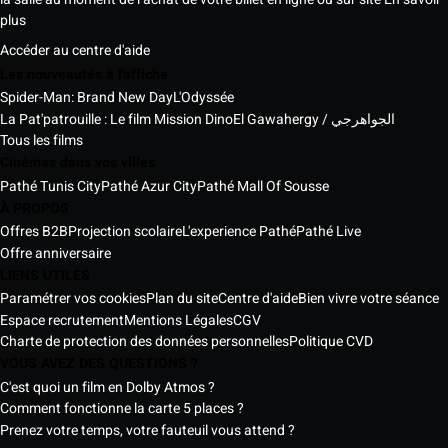
plus
Accéder au centre d'aide
Les nouveautés à l'affiche
Spider-Man: Brand New Day
L'Odyssée
La Pat'patrouille : Le film Mission Dino
El Gawahergy / الجواهرجي
Tous les films
Cinémas dans vos villes
Pathé Tunis City
Pathé Azur City
Pathé Mall Of Sousse
À PROPOS
Offres B2B
Projection scolaire
L'experience Pathé
Pathé Live
Offre anniversaire
LIENS UTILES
Paramétrer vos cookies
Plan du site
Centre d'aide
Bien vivre votre séance
Espace recrutement
Mentions Légales
CGV
Charte de protection des données personnelles
Politique CVD
VOUS AVEZ DES QUESTIONS ?
C'est quoi un film en Dolby Atmos ?
Comment fonctionne la carte 5 places ?
Prenez votre temps, votre fauteuil vous attend ?