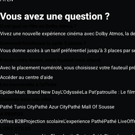
Vous avez une question ?
C’est quoi un film en Dolby Atmos ?
Vivez une nouvelle expérience cinéma avec Dolby Atmos, la der
Comment fonctionne la carte 5 places ?
Vous donne accès à un tarif préférentiel jusqu’à 3 places par 
Prenez votre temps, votre fauteuil vous attend
Avec le placement numéroté, vous choisissez votre fauteuil préf
Accéder au centre d'aide
Les nouveautés à l'affiche
Spider-Man: Brand New Day
L'Odyssée
La Pat'patrouille : Le fi
Cinémas dans vos villes
Pathé Tunis City
Pathé Azur City
Pathé Mall Of Sousse
À PROPOS
Offres B2B
Projection scolaire
L'experience Pathé
Pathé Live
Off
LIENS UTILES