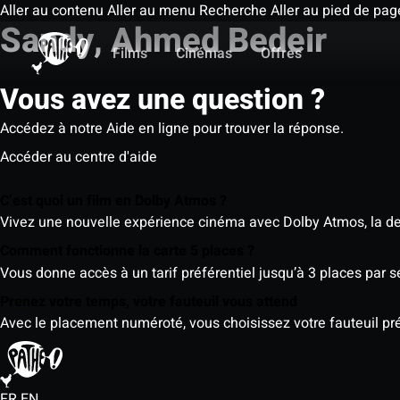
Aller au contenu
Aller au menu
Recherche
Aller au pied de pag
Sandy, Ahmed Bedeir
Films
Cinémas
Offres
Vous avez une question ?
Accédez à notre Aide en ligne pour trouver la réponse.
Accéder au centre d'aide
C’est quoi un film en Dolby Atmos ?
Vivez une nouvelle expérience cinéma avec Dolby Atmos, la der
Comment fonctionne la carte 5 places ?
Vous donne accès à un tarif préférentiel jusqu’à 3 places par 
Prenez votre temps, votre fauteuil vous attend
Avec le placement numéroté, vous choisissez votre fauteuil préf
FR
EN