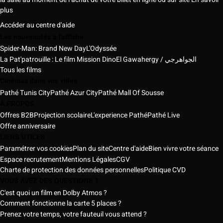
plus
Accéder au centre d'aide
Les nouveautés à l'affiche
Spider-Man: Brand New Day
L'Odyssée
La Pat'patrouille : Le film Mission Dino
El Gawahergy / الجواهرجي
Tous les films
Cinémas dans vos villes
Pathé Tunis City
Pathé Azur City
Pathé Mall Of Sousse
À PROPOS
Offres B2B
Projection scolaire
L'experience Pathé
Pathé Live
Offre anniversaire
LIENS UTILES
Paramétrer vos cookies
Plan du site
Centre d'aide
Bien vivre votre séance
Espace recrutement
Mentions Légales
CGV
Charte de protection des données personnelles
Politique CVD
VOUS AVEZ DES QUESTIONS ?
C'est quoi un film en Dolby Atmos ?
Comment fonctionne la carte 5 places ?
Prenez votre temps, votre fauteuil vous attend ?