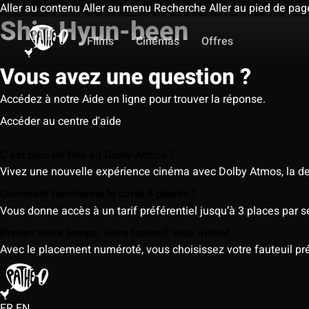
Aller au contenu
Aller au menu
Recherche
Aller au pied de pag
Shin Hyun-been
Films
Cinémas
Offres
Vous avez une question ?
Accédez à notre Aide en ligne pour trouver la réponse.
Accéder au centre d'aide
C’est quoi un film en Dolby Atmos ?
Vivez une nouvelle expérience cinéma avec Dolby Atmos, la der
Comment fonctionne la carte 5 places ?
Vous donne accès à un tarif préférentiel jusqu’à 3 places par 
Prenez votre temps, votre fauteuil vous attend
Avec le placement numéroté, vous choisissez votre fauteuil préf
FR
EN