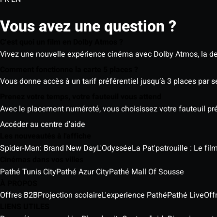
Vous avez une question ?
C’est quoi un film en Dolby Atmos ?
Vivez une nouvelle expérience cinéma avec Dolby Atmos, la der
Comment fonctionne la carte 5 places ?
Vous donne accès à un tarif préférentiel jusqu’à 3 places par 
Prenez votre temps, votre fauteuil vous attend
Avec le placement numéroté, vous choisissez votre fauteuil préf
Accéder au centre d'aide
Les nouveautés à l'affiche
Spider-Man: Brand New Day
L'Odyssée
La Pat'patrouille : Le fi
Cinémas dans vos villes
Pathé Tunis City
Pathé Azur City
Pathé Mall Of Sousse
À PROPOS
Offres B2B
Projection scolaire
L'experience Pathé
Pathé Live
Off
LIENS UTILES