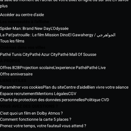
plus
Accéder au centre d'aide
Les nouveautés à l'affiche
Spider-Man: Brand New Day
L'Odyssée
La Pat'patrouille : Le film Mission Dino
El Gawahergy / الجواهرجي
Tous les films
Cinémas dans vos villes
Pathé Tunis City
Pathé Azur City
Pathé Mall Of Sousse
À PROPOS
Offres B2B
Projection scolaire
L'experience Pathé
Pathé Live
Offre anniversaire
LIENS UTILES
Paramétrer vos cookies
Plan du site
Centre d'aide
Bien vivre votre séance
Espace recrutement
Mentions Légales
CGV
Charte de protection des données personnelles
Politique CVD
VOUS AVEZ DES QUESTIONS ?
C'est quoi un film en Dolby Atmos ?
Comment fonctionne la carte 5 places ?
Prenez votre temps, votre fauteuil vous attend ?