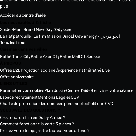
plus
Accéder au centre d'aide
Les nouveautés à l'affiche
Spider-Man: Brand New Day
L'Odyssée
La Pat'patrouille : Le film Mission Dino
El Gawahergy / الجواهرجي
Tous les films
Cinémas dans vos villes
Pathé Tunis City
Pathé Azur City
Pathé Mall Of Sousse
À PROPOS
Offres B2B
Projection scolaire
L'experience Pathé
Pathé Live
Offre anniversaire
LIENS UTILES
Paramétrer vos cookies
Plan du site
Centre d'aide
Bien vivre votre séance
Espace recrutement
Mentions Légales
CGV
Charte de protection des données personnelles
Politique CVD
VOUS AVEZ DES QUESTIONS ?
C'est quoi un film en Dolby Atmos ?
Comment fonctionne la carte 5 places ?
Prenez votre temps, votre fauteuil vous attend ?