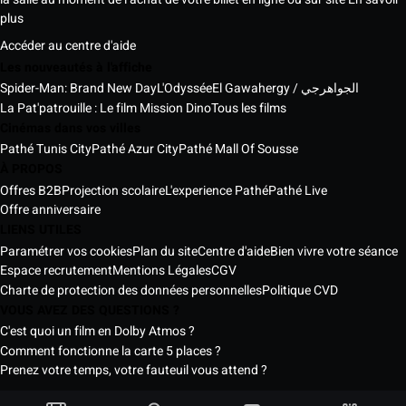
plus
Accéder au centre d'aide
Les nouveautés à l'affiche
Spider-Man: Brand New Day
L'Odyssée
El Gawahergy / الجواهرجي
La Pat'patrouille : Le film Mission Dino
Tous les films
Cinémas dans vos villes
Pathé Tunis City
Pathé Azur City
Pathé Mall Of Sousse
À PROPOS
Offres B2B
Projection scolaire
L'experience Pathé
Pathé Live
Offre anniversaire
LIENS UTILES
Paramétrer vos cookies
Plan du site
Centre d'aide
Bien vivre votre séance
Espace recrutement
Mentions Légales
CGV
Charte de protection des données personnelles
Politique CVD
VOUS AVEZ DES QUESTIONS ?
C'est quoi un film en Dolby Atmos ?
Comment fonctionne la carte 5 places ?
Prenez votre temps, votre fauteuil vous attend ?