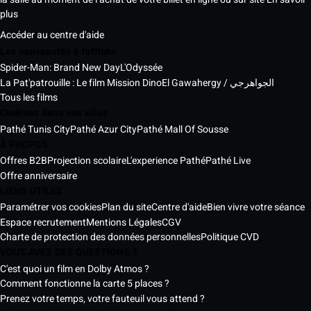
plus
Accéder au centre d'aide
Les nouveautés à l'affiche
Spider-Man: Brand New Day
L'Odyssée
La Pat'patrouille : Le film Mission Dino
El Gawahergy / الجواهرجي
Tous les films
Cinémas dans vos villes
Pathé Tunis City
Pathé Azur City
Pathé Mall Of Sousse
À PROPOS
Offres B2B
Projection scolaire
L'experience Pathé
Pathé Live
Offre anniversaire
LIENS UTILES
Paramétrer vos cookies
Plan du site
Centre d'aide
Bien vivre votre séance
Espace recrutement
Mentions Légales
CGV
Charte de protection des données personnelles
Politique CVD
VOUS AVEZ DES QUESTIONS ?
C'est quoi un film en Dolby Atmos ?
Comment fonctionne la carte 5 places ?
Prenez votre temps, votre fauteuil vous attend ?