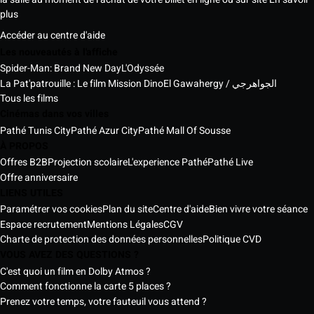
plus
Accéder au centre d'aide
Les nouveautés à l'affiche
Spider-Man: Brand New Day
L'Odyssée
La Pat'patrouille : Le film Mission Dino
El Gawahergy / الجواهرجي
Tous les films
Cinémas dans vos villes
Pathé Tunis City
Pathé Azur City
Pathé Mall Of Sousse
À PROPOS
Offres B2B
Projection scolaire
L'experience Pathé
Pathé Live
Offre anniversaire
LIENS UTILES
Paramétrer vos cookies
Plan du site
Centre d'aide
Bien vivre votre séance
Espace recrutement
Mentions Légales
CGV
Charte de protection des données personnelles
Politique CVD
VOUS AVEZ DES QUESTIONS ?
C'est quoi un film en Dolby Atmos ?
Comment fonctionne la carte 5 places ?
Prenez votre temps, votre fauteuil vous attend ?