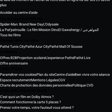
plus
Accéder au centre d'aide
Les nouveautés à l'affiche
Spider-Man: Brand New Day
L'Odyssée
La Pat'patrouille : Le film Mission Dino
El Gawahergy / الجواهرجي
Tous les films
Cinémas dans vos villes
Pathé Tunis City
Pathé Azur City
Pathé Mall Of Sousse
À PROPOS
Offres B2B
Projection scolaire
L'experience Pathé
Pathé Live
Offre anniversaire
LIENS UTILES
Paramétrer vos cookies
Plan du site
Centre d'aide
Bien vivre votre séance
Espace recrutement
Mentions Légales
CGV
Charte de protection des données personnelles
Politique CVD
VOUS AVEZ DES QUESTIONS ?
C'est quoi un film en Dolby Atmos ?
Comment fonctionne la carte 5 places ?
Prenez votre temps, votre fauteuil vous attend ?