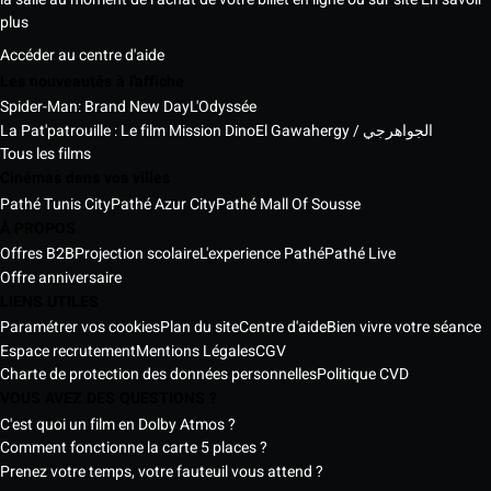
plus
Accéder au centre d'aide
Les nouveautés à l'affiche
Spider-Man: Brand New Day
L'Odyssée
La Pat'patrouille : Le film Mission Dino
El Gawahergy / الجواهرجي
Tous les films
Cinémas dans vos villes
Pathé Tunis City
Pathé Azur City
Pathé Mall Of Sousse
À PROPOS
Offres B2B
Projection scolaire
L'experience Pathé
Pathé Live
Offre anniversaire
LIENS UTILES
Paramétrer vos cookies
Plan du site
Centre d'aide
Bien vivre votre séance
Espace recrutement
Mentions Légales
CGV
Charte de protection des données personnelles
Politique CVD
VOUS AVEZ DES QUESTIONS ?
C'est quoi un film en Dolby Atmos ?
Comment fonctionne la carte 5 places ?
Prenez votre temps, votre fauteuil vous attend ?