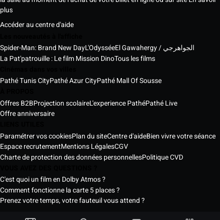
plus
Accéder au centre d'aide
Les nouveautés à l'affiche
Spider-Man: Brand New Day
L'Odyssée
El Gawahergy / الجواهرجي
La Pat'patrouille : Le film Mission Dino
Tous les films
Cinémas dans vos villes
Pathé Tunis City
Pathé Azur City
Pathé Mall Of Sousse
À PROPOS
Offres B2B
Projection scolaire
L'experience Pathé
Pathé Live
Offre anniversaire
LIENS UTILES
Paramétrer vos cookies
Plan du site
Centre d'aide
Bien vivre votre séance
Espace recrutement
Mentions Légales
CGV
Charte de protection des données personnelles
Politique CVD
VOUS AVEZ DES QUESTIONS ?
C'est quoi un film en Dolby Atmos ?
Comment fonctionne la carte 5 places ?
Prenez votre temps, votre fauteuil vous attend ?