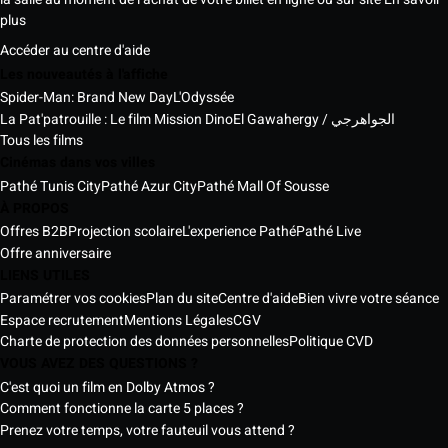
plus
Accéder au centre d'aide
Les nouveautés à l'affiche
Spider-Man: Brand New Day
L'Odyssée
La Pat'patrouille : Le film Mission Dino
El Gawahergy / الجواهرجي
Tous les films
Cinémas dans vos villes
Pathé Tunis City
Pathé Azur City
Pathé Mall Of Sousse
À PROPOS
Offres B2B
Projection scolaire
L'experience Pathé
Pathé Live
Offre anniversaire
LIENS UTILES
Paramétrer vos cookies
Plan du site
Centre d'aide
Bien vivre votre séance
Espace recrutement
Mentions Légales
CGV
Charte de protection des données personnelles
Politique CVD
VOUS AVEZ DES QUESTIONS ?
C'est quoi un film en Dolby Atmos ?
Comment fonctionne la carte 5 places ?
Prenez votre temps, votre fauteuil vous attend ?