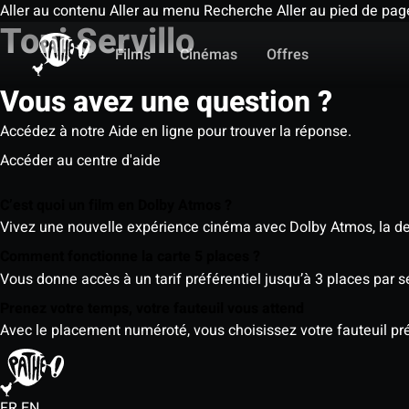
Aller au contenu
Aller au menu
Recherche
Aller au pied de pag
Toni Servillo
Films
Cinémas
Offres
Vous avez une question ?
Accédez à notre Aide en ligne pour trouver la réponse.
Accéder au centre d'aide
C’est quoi un film en Dolby Atmos ?
Vivez une nouvelle expérience cinéma avec Dolby Atmos, la der
Comment fonctionne la carte 5 places ?
Vous donne accès à un tarif préférentiel jusqu’à 3 places par 
Prenez votre temps, votre fauteuil vous attend
Avec le placement numéroté, vous choisissez votre fauteuil préf
FR
EN