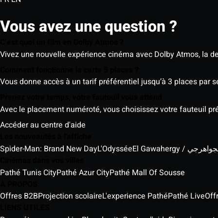
Vous avez une question ?
C’est quoi un film en Dolby Atmos ?
Vivez une nouvelle expérience cinéma avec Dolby Atmos, la der
Comment fonctionne la carte 5 places ?
Vous donne accès à un tarif préférentiel jusqu’à 3 places par 
Prenez votre temps, votre fauteuil vous attend
Avec le placement numéroté, vous choisissez votre fauteuil préf
Accéder au centre d'aide
Les nouveautés à l'affiche
Spider-Man: Brand New Day
L'Odyssée
El Gawahergy / واهرجي
Cinémas dans vos villes
Pathé Tunis City
Pathé Azur City
Pathé Mall Of Sousse
À PROPOS
Offres B2B
Projection scolaire
L'experience Pathé
Pathé Live
Off
LIENS UTILES