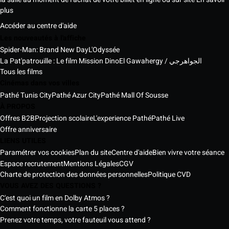
plus
Accéder au centre d'aide
Les nouveautés à l'affiche
Spider-Man: Brand New Day
L'Odyssée
La Pat'patrouille : Le film Mission Dino
El Gawahergy / الجواهرجي
Tous les films
Cinémas dans vos villes
Pathé Tunis City
Pathé Azur City
Pathé Mall Of Sousse
À PROPOS
Offres B2B
Projection scolaire
L'experience Pathé
Pathé Live
Offre anniversaire
LIENS UTILES
Paramétrer vos cookies
Plan du site
Centre d'aide
Bien vivre votre séance
Espace recrutement
Mentions Légales
CGV
Charte de protection des données personnelles
Politique CVD
VOUS AVEZ DES QUESTIONS ?
C'est quoi un film en Dolby Atmos ?
Comment fonctionne la carte 5 places ?
Prenez votre temps, votre fauteuil vous attend ?