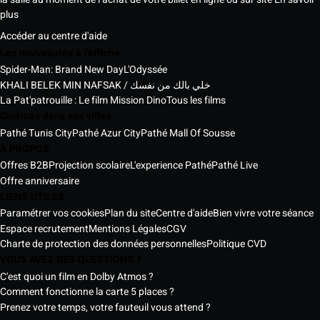
plus
Accéder au centre d'aide
Les nouveautés à l'affiche
Spider-Man: Brand New Day
L'Odyssée
KHALI BELEK MIN NAFSAK / خلي بالك من نفسك
La Pat'patrouille : Le film Mission Dino
Tous les films
Cinémas dans vos villes
Pathé Tunis City
Pathé Azur City
Pathé Mall Of Sousse
À PROPOS
Offres B2B
Projection scolaire
L'experience Pathé
Pathé Live
Offre anniversaire
LIENS UTILES
Paramétrer vos cookies
Plan du site
Centre d'aide
Bien vivre votre séance
Espace recrutement
Mentions Légales
CGV
Charte de protection des données personnelles
Politique CVD
VOUS AVEZ DES QUESTIONS ?
C'est quoi un film en Dolby Atmos ?
Comment fonctionne la carte 5 places ?
Prenez votre temps, votre fauteuil vous attend ?