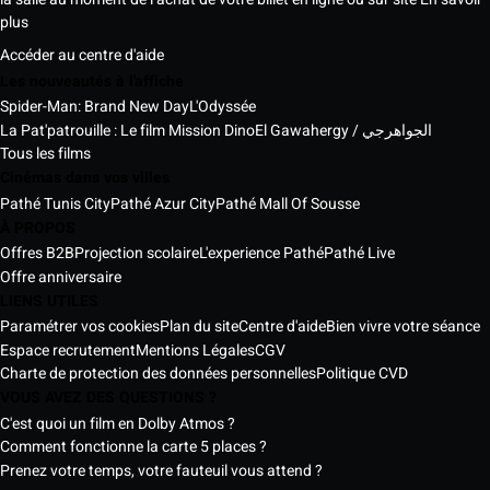
plus
Accéder au centre d'aide
Les nouveautés à l'affiche
Spider-Man: Brand New Day
L'Odyssée
La Pat'patrouille : Le film Mission Dino
El Gawahergy / الجواهرجي
Tous les films
Cinémas dans vos villes
Pathé Tunis City
Pathé Azur City
Pathé Mall Of Sousse
À PROPOS
Offres B2B
Projection scolaire
L'experience Pathé
Pathé Live
Offre anniversaire
LIENS UTILES
Paramétrer vos cookies
Plan du site
Centre d'aide
Bien vivre votre séance
Espace recrutement
Mentions Légales
CGV
Charte de protection des données personnelles
Politique CVD
VOUS AVEZ DES QUESTIONS ?
C'est quoi un film en Dolby Atmos ?
Comment fonctionne la carte 5 places ?
Prenez votre temps, votre fauteuil vous attend ?