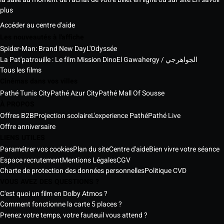
plus
Accéder au centre d'aide
Les nouveautés à l'affiche
Spider-Man: Brand New Day
L'Odyssée
La Pat'patrouille : Le film Mission Dino
El Gawahergy / الجواهرجي
Tous les films
Cinémas dans vos villes
Pathé Tunis City
Pathé Azur City
Pathé Mall Of Sousse
À PROPOS
Offres B2B
Projection scolaire
L'experience Pathé
Pathé Live
Offre anniversaire
LIENS UTILES
Paramétrer vos cookies
Plan du site
Centre d'aide
Bien vivre votre séance
Espace recrutement
Mentions Légales
CGV
Charte de protection des données personnelles
Politique CVD
VOUS AVEZ DES QUESTIONS ?
C'est quoi un film en Dolby Atmos ?
Comment fonctionne la carte 5 places ?
Prenez votre temps, votre fauteuil vous attend ?