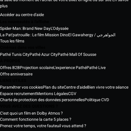
plus
Accéder au centre d'aide
Les nouveautés à l'affiche
Spider-Man: Brand New Day
L'Odyssée
La Pat'patrouille : Le film Mission Dino
El Gawahergy / الجواهرجي
Tous les films
Cinémas dans vos villes
Pathé Tunis City
Pathé Azur City
Pathé Mall Of Sousse
À PROPOS
Offres B2B
Projection scolaire
L'experience Pathé
Pathé Live
Offre anniversaire
LIENS UTILES
Paramétrer vos cookies
Plan du site
Centre d'aide
Bien vivre votre séance
Espace recrutement
Mentions Légales
CGV
Charte de protection des données personnelles
Politique CVD
VOUS AVEZ DES QUESTIONS ?
C'est quoi un film en Dolby Atmos ?
Comment fonctionne la carte 5 places ?
Prenez votre temps, votre fauteuil vous attend ?