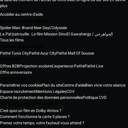
plus
Accéder au centre d'aide
Les nouveautés à l'affiche
Spider-Man: Brand New Day
L'Odyssée
La Pat'patrouille : Le film Mission Dino
El Gawahergy / الجواهرجي
Tous les films
Cinémas dans vos villes
Pathé Tunis City
Pathé Azur City
Pathé Mall Of Sousse
À PROPOS
Offres B2B
Projection scolaire
L'experience Pathé
Pathé Live
Offre anniversaire
LIENS UTILES
Paramétrer vos cookies
Plan du site
Centre d'aide
Bien vivre votre séance
Espace recrutement
Mentions Légales
CGV
Charte de protection des données personnelles
Politique CVD
VOUS AVEZ DES QUESTIONS ?
C'est quoi un film en Dolby Atmos ?
Comment fonctionne la carte 5 places ?
Prenez votre temps, votre fauteuil vous attend ?