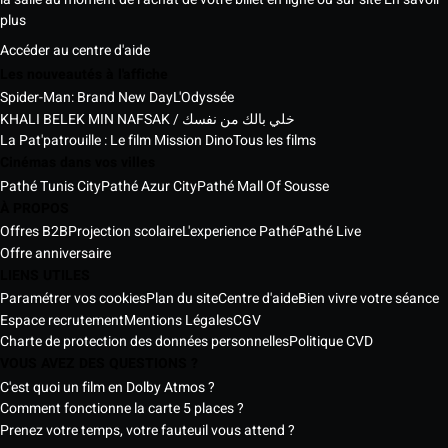
plus
Accéder au centre d'aide
Les nouveautés à l'affiche
Spider-Man: Brand New Day
L'Odyssée
KHALI BELEK MIN NAFSAK / خلي بالك من نفسك
La Pat'patrouille : Le film Mission Dino
Tous les films
Cinémas dans vos villes
Pathé Tunis City
Pathé Azur City
Pathé Mall Of Sousse
À PROPOS
Offres B2B
Projection scolaire
L'experience Pathé
Pathé Live
Offre anniversaire
LIENS UTILES
Paramétrer vos cookies
Plan du site
Centre d'aide
Bien vivre votre séance
Espace recrutement
Mentions Légales
CGV
Charte de protection des données personnelles
Politique CVD
VOUS AVEZ DES QUESTIONS ?
C'est quoi un film en Dolby Atmos ?
Comment fonctionne la carte 5 places ?
Prenez votre temps, votre fauteuil vous attend ?