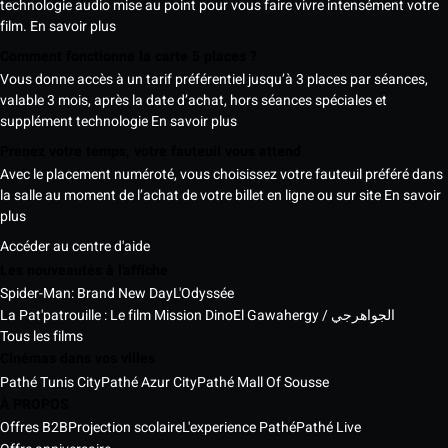
technologie audio mise au point pour vous faire vivre intensément votre
film.
En savoir plus
Comment fonctionne la carte 5 places ?
Vous donne accès à un tarif préférentiel jusqu’à 3 places par séances,
valable 3 mois, après la date d’achat, hors séances spéciales et
supplément technologie
En savoir plus
Prenez votre temps, votre fauteuil vous attend
Avec le placement numéroté, vous choisissez votre fauteuil préféré dans
la salle au moment de l’achat de votre billet en ligne ou sur site
En savoir
plus
Accéder au centre d'aide
Les nouveautés à l'affiche
Spider-Man: Brand New Day
L'Odyssée
La Pat'patrouille : Le film Mission Dino
El Gawahergy / الجواهرجي
Tous les films
Cinémas dans vos villes
Pathé Tunis City
Pathé Azur City
Pathé Mall Of Sousse
À PROPOS
Offres B2B
Projection scolaire
L'experience Pathé
Pathé Live