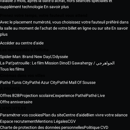
valable 3 mois, après la date d’achat, hors séances spéciales et
supplément technologie
En savoir plus
Prenez votre temps, votre fauteuil vous attend
Avec le placement numéroté, vous choisissez votre fauteuil préféré dans
la salle au moment de l’achat de votre billet en ligne ou sur site
En savoir
plus
Accéder au centre d'aide
Les nouveautés à l'affiche
Spider-Man: Brand New Day
L'Odyssée
La Pat'patrouille : Le film Mission Dino
El Gawahergy / الجواهرجي
Tous les films
Cinémas dans vos villes
Pathé Tunis City
Pathé Azur City
Pathé Mall Of Sousse
À PROPOS
Offres B2B
Projection scolaire
L'experience Pathé
Pathé Live
Offre anniversaire
LIENS UTILES
Paramétrer vos cookies
Plan du site
Centre d'aide
Bien vivre votre séance
Espace recrutement
Mentions Légales
CGV
Charte de protection des données personnelles
Politique CVD