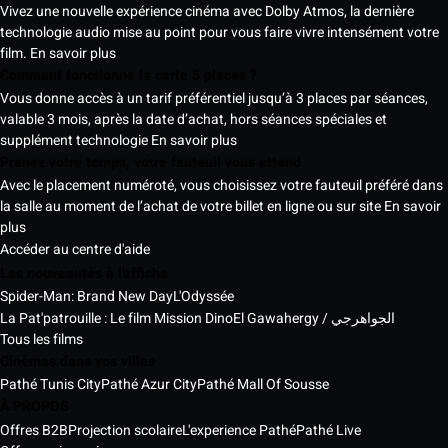
Vivez une nouvelle expérience cinéma avec Dolby Atmos, la dernière
technologie audio mise au point pour vous faire vivre intensément votre
film.
En savoir plus
Comment fonctionne la carte 5 places ?
Vous donne accès à un tarif préférentiel jusqu’à 3 places par séances,
valable 3 mois, après la date d’achat, hors séances spéciales et
supplément technologie
En savoir plus
Prenez votre temps, votre fauteuil vous attend
Avec le placement numéroté, vous choisissez votre fauteuil préféré dans
la salle au moment de l’achat de votre billet en ligne ou sur site
En savoir
plus
Accéder au centre d'aide
Les nouveautés à l'affiche
Spider-Man: Brand New Day
L'Odyssée
La Pat'patrouille : Le film Mission Dino
El Gawahergy / الجواهرجي
Tous les films
Cinémas dans vos villes
Pathé Tunis City
Pathé Azur City
Pathé Mall Of Sousse
À PROPOS
Offres B2B
Projection scolaire
L'experience Pathé
Pathé Live