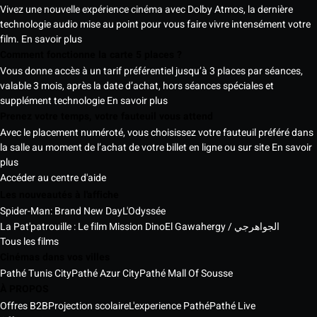
Vivez une nouvelle expérience cinéma avec Dolby Atmos, la dernière
technologie audio mise au point pour vous faire vivre intensément votre
film.
En savoir plus
Comment fonctionne la carte 5 places ?
Vous donne accès à un tarif préférentiel jusqu’à 3 places par séances,
valable 3 mois, après la date d’achat, hors séances spéciales et
supplément technologie
En savoir plus
Prenez votre temps, votre fauteuil vous attend
Avec le placement numéroté, vous choisissez votre fauteuil préféré dans
la salle au moment de l’achat de votre billet en ligne ou sur site
En savoir
plus
Accéder au centre d'aide
Les nouveautés à l'affiche
Spider-Man: Brand New Day
L'Odyssée
La Pat'patrouille : Le film Mission Dino
El Gawahergy / الجواهرجي
Tous les films
Cinémas dans vos villes
Pathé Tunis City
Pathé Azur City
Pathé Mall Of Sousse
À PROPOS
Offres B2B
Projection scolaire
L'experience Pathé
Pathé Live