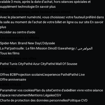
valable 3 mois, après la date d’achat, hors séances spéciales et
supplément technologie
En savoir plus
Prenez votre temps, votre fauteuil vous attend
Avec le placement numéroté, vous choisissez votre fauteuil préféré dans
la salle au moment de l’achat de votre billet en ligne ou sur site
En savoir
plus
Accéder au centre d'aide
Les nouveautés à l'affiche
Spider-Man: Brand New Day
L'Odyssée
La Pat'patrouille : Le film Mission Dino
El Gawahergy / الجواهرجي
Tous les films
Cinémas dans vos villes
Pathé Tunis City
Pathé Azur City
Pathé Mall Of Sousse
À PROPOS
Offres B2B
Projection scolaire
L'experience Pathé
Pathé Live
Offre anniversaire
LIENS UTILES
Paramétrer vos cookies
Plan du site
Centre d'aide
Bien vivre votre séance
Espace recrutement
Mentions Légales
CGV
Charte de protection des données personnelles
Politique CVD