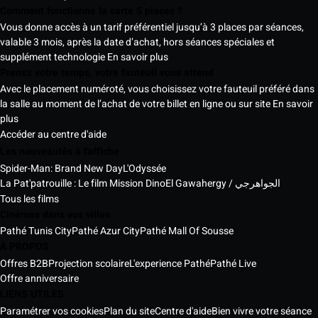
Comment fonctionne la carte 5 places ?
Vous donne accès à un tarif préférentiel jusqu’à 3 places par séances,
valable 3 mois, après la date d’achat, hors séances spéciales et
supplément technologie
En savoir plus
Prenez votre temps, votre fauteuil vous attend
Avec le placement numéroté, vous choisissez votre fauteuil préféré dans
la salle au moment de l’achat de votre billet en ligne ou sur site
En savoir
plus
Accéder au centre d'aide
Les nouveautés à l'affiche
Spider-Man: Brand New Day
L'Odyssée
La Pat'patrouille : Le film Mission Dino
El Gawahergy / الجواهرجي
Tous les films
Cinémas dans vos villes
Pathé Tunis City
Pathé Azur City
Pathé Mall Of Sousse
À PROPOS
Offres B2B
Projection scolaire
L'experience Pathé
Pathé Live
Offre anniversaire
LIENS UTILES
Paramétrer vos cookies
Plan du site
Centre d'aide
Bien vivre votre séance